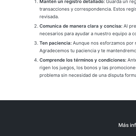
Mantén un registro detallado:
Guarda un regi
transacciones y correspondencia. Estos regis
revisada.
Comunica de manera clara y concisa:
Al pre
necesarios para ayudar a nuestro equipo a c
Ten paciencia:
Aunque nos esforzamos por res
Agradecemos tu paciencia y te mantendremos
Comprende los términos y condiciones:
Ante
rigen los juegos, los bonos y las promocion
problema sin necesidad de una disputa forma
Más in