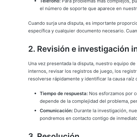
Teléfono:
Para problemas más complejos, pue
el número de soporte que aparece en nuestro
Cuando surja una disputa, es importante proporcion
específica y cualquier documento necesario. Cuant
2. Revisión e investigación in
Una vez presentada la disputa, nuestro equipo de s
internos, revisar los registros de juego, los regis
resolverse rápidamente y identificar la causa raíz
Tiempo de respuesta:
Nos esforzamos por con
depende de la complejidad del problema, pero
Comunicación:
Durante la investigación, nu
pondremos en contacto contigo de inmediato
3. Resolución