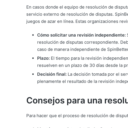
En casos donde el equipo de resolución de disputa
servicio externo de resolución de disputas. Spin
juegos de azar en línea. Estas organizaciones revi
Cómo solicitar una revisión independiente:
S
resolución de disputas correspondiente. Debe
caso de manera independiente de SpinBetter
Plazo:
El tiempo para la revisión independien
resuelven en un plazo de 30 días desde la p
Decisión final:
La decisión tomada por el serv
plenamente el resultado de la revisión indep
Consejos para una resolu
Para hacer que el proceso de resolución de disput