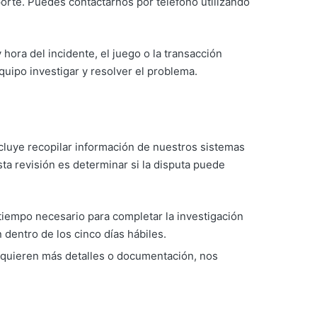
rte. Puedes contactarnos por teléfono utilizando
hora del incidente, el juego o la transacción
uipo investigar y resolver el problema.
ncluye recopilar información de nuestros sistemas
sta revisión es determinar si la disputa puede
tiempo necesario para completar la investigación
dentro de los cinco días hábiles.
requieren más detalles o documentación, nos