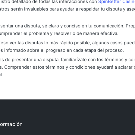
stro detallado de todas las interacciones con
SpinBetter Casin
tros serán invaluables para ayudar a respaldar tu disputa y ase
sentar una disputa, sé claro y conciso en tu comunicación. Pro
omprender el problema y resolverlo de manera efectiva.
olver las disputas lo más rápido posible, algunos casos pueden
 informado sobre el progreso en cada etapa del proceso.
s de presentar una disputa, familiarízate con los términos y con
es. Comprender estos términos y condiciones ayudará a aclarar 
l.
formación