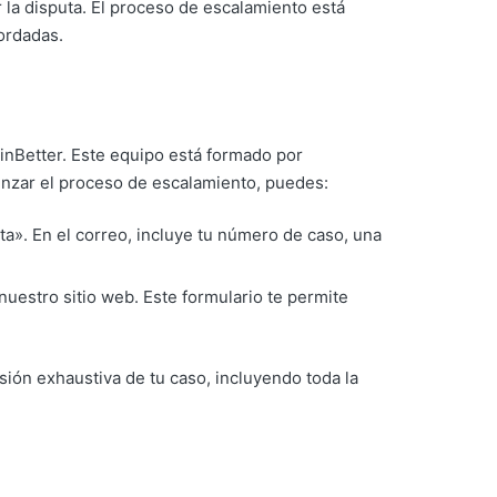
 la disputa. El proceso de escalamiento está
ordadas.
pinBetter. Este equipo está formado por
enzar el proceso de escalamiento, puedes:
a». En el correo, incluye tu número de caso, una
uestro sitio web. Este formulario te permite
sión exhaustiva de tu caso, incluyendo toda la