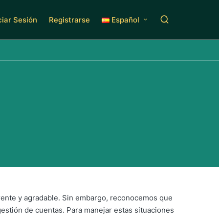
ciar Sesión
Registrarse
Español
arente y agradable. Sin embargo, reconocemos que
gestión de cuentas. Para manejar estas situaciones