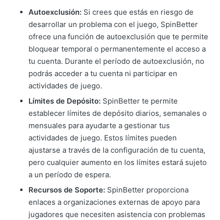
Autoexclusión:
Si crees que estás en riesgo de
desarrollar un problema con el juego, SpinBetter
ofrece una función de autoexclusión que te permite
bloquear temporal o permanentemente el acceso a
tu cuenta. Durante el período de autoexclusión, no
podrás acceder a tu cuenta ni participar en
actividades de juego.
Límites de Depósito:
SpinBetter te permite
establecer límites de depósito diarios, semanales o
mensuales para ayudarte a gestionar tus
actividades de juego. Estos límites pueden
ajustarse a través de la configuración de tu cuenta,
pero cualquier aumento en los límites estará sujeto
a un período de espera.
Recursos de Soporte:
SpinBetter proporciona
enlaces a organizaciones externas de apoyo para
jugadores que necesiten asistencia con problemas