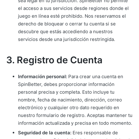
sea legal en tu jurisdicción. SpinBetter no permite
el acceso a sus servicios desde regiones donde el
juego en línea esté prohibido. Nos reservamos el
derecho de bloquear o cerrar tu cuenta si se
descubre que estás accediendo a nuestros
servicios desde una jurisdicción restringida.
3. Registro de Cuenta
Información personal:
Para crear una cuenta en
SpinBetter, debes proporcionar información
personal precisa y completa. Esto incluye tu
nombre, fecha de nacimiento, dirección, correo
electrónico y cualquier otro dato requerido en
nuestro formulario de registro. Aceptas mantener tu
información actualizada y precisa en todo momento.
Seguridad de la cuenta:
Eres responsable de