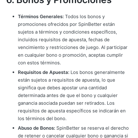
Términos Generales:
Todos los bonos y
promociones ofrecidos por SpinBetter están
sujetos a términos y condiciones específicos,
incluidos requisitos de apuesta, fechas de
vencimiento y restricciones de juego. Al participar
en cualquier bono o promoción, aceptas cumplir
con estos términos.
Requisitos de Apuesta:
Los bonos generalmente
están sujetos a requisitos de apuesta, lo que
significa que debes apostar una cantidad
determinada antes de que el bono y cualquier
ganancia asociada puedan ser retirados. Los
requisitos de apuesta específicos se indicarán en
los términos del bono.
Abuso de Bonos:
SpinBetter se reserva el derecho
de retener o cancelar cualquier bono o ganancia si