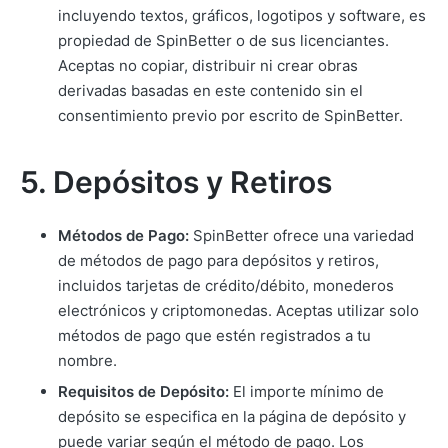
incluyendo textos, gráficos, logotipos y software, es
propiedad de SpinBetter o de sus licenciantes.
Aceptas no copiar, distribuir ni crear obras
derivadas basadas en este contenido sin el
consentimiento previo por escrito de SpinBetter.
5. Depósitos y Retiros
Métodos de Pago:
SpinBetter ofrece una variedad
de métodos de pago para depósitos y retiros,
incluidos tarjetas de crédito/débito, monederos
electrónicos y criptomonedas. Aceptas utilizar solo
métodos de pago que estén registrados a tu
nombre.
Requisitos de Depósito:
El importe mínimo de
depósito se especifica en la página de depósito y
puede variar según el método de pago. Los