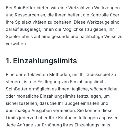
Bei SpinBetter bieten wir eine Vielzahl von Werkzeugen
und Ressourcen an, die Ihnen helfen, die Kontrolle über
Ihre Spielaktivitäten zu behalten. Diese Werkzeuge sind
darauf ausgelegt, Ihnen die Möglichkeit zu geben, Ihr
Spielerlebnis auf eine gesunde und nachhaltige Weise zu
verwalten.
1. Einzahlungslimits
Eine der effektivsten Methoden, um Ihr Glücksspiel zu
steuern, ist die Festlegung von Einzahlungslimits.
SpinBetter ermöglicht es Ihnen, tägliche, wöchentliche
oder monatliche Einzahlungslimits festzulegen, um
sicherzustellen, dass Sie Ihr Budget einhalten und
übermäßige Ausgaben vermeiden. Sie können diese
Limits jederzeit über Ihre Kontoeinstellungen anpassen.
Jede Anfrage zur Erhöhung Ihres Einzahlungslimits