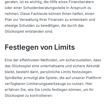
geraten, ist es wichtig, die Hilfe eines Finanzberaters
oder einer Schuldenberatungsstelle in Anspruch zu
nehmen. Diese Fachleute können Ihnen helfen, einen
Plan zur Verwaltung Ihrer Finanzen zu entwickeln und
etwaige Schulden zu bewältigen, die durch das
Glücksspiel entstanden sind.
Festlegen von Limits
Eine der effektivsten Methoden, um sicherzustellen, dass
das Glücksspiel eine unterhaltsame und sichere Aktivität
bleibt, besteht darin, persönliche Limits festzulegen.
SpinBetter ermutigt alle Spieler, die auf unserer Plattform
verfügbaren Limitierungswerkzeuge zu nutzen. Hier
erfahren Sie, wie Sie Limits festlegen können, um Ihr
Glücksspiel zu kontrollieren: