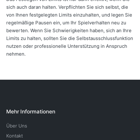
sich auch daran halten. Verpflichten Sie sich selbst, die
von Ihnen festgelegten Limits einzuhalten, und legen Sie
regelmäßige Pausen ein, um Ihr Spielverhalten neu zu
bewerten. Wenn Sie Schwierigkeiten haben, sich an Ihre
Limits zu halten, sollten Sie die Selbstausschlussfunktion
nutzen oder professionelle Unterstützung in Anspruch
nehmen.
Mehr Informationen
Über Uns
Kontakt