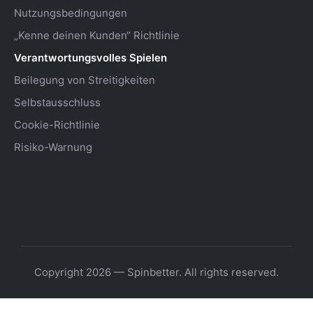
Nutzungsbedingungen
„Kenne deinen Kunden“ Richtlinie
Verantwortungsvolles Spielen
Beilegung von Streitigkeiten
Selbstausschluss
Cookie-Richtlinie
Risiko-Warnung
Copyright 2026 — Spinbetter. All rights reserved.