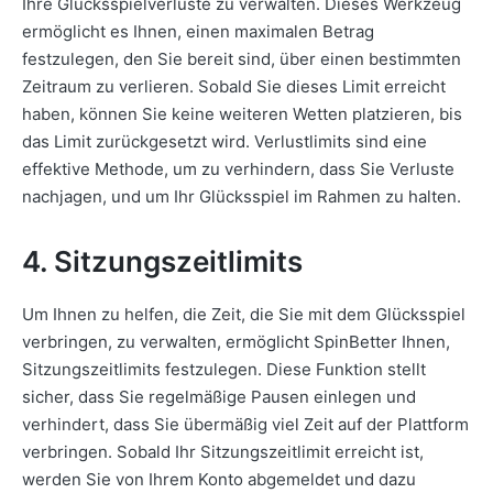
Ihre Glücksspielverluste zu verwalten. Dieses Werkzeug
ermöglicht es Ihnen, einen maximalen Betrag
festzulegen, den Sie bereit sind, über einen bestimmten
Zeitraum zu verlieren. Sobald Sie dieses Limit erreicht
haben, können Sie keine weiteren Wetten platzieren, bis
das Limit zurückgesetzt wird. Verlustlimits sind eine
effektive Methode, um zu verhindern, dass Sie Verluste
nachjagen, und um Ihr Glücksspiel im Rahmen zu halten.
4. Sitzungszeitlimits
Um Ihnen zu helfen, die Zeit, die Sie mit dem Glücksspiel
verbringen, zu verwalten, ermöglicht SpinBetter Ihnen,
Sitzungszeitlimits festzulegen. Diese Funktion stellt
sicher, dass Sie regelmäßige Pausen einlegen und
verhindert, dass Sie übermäßig viel Zeit auf der Plattform
verbringen. Sobald Ihr Sitzungszeitlimit erreicht ist,
werden Sie von Ihrem Konto abgemeldet und dazu