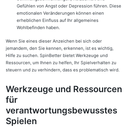
Gefühlen von Angst oder Depression führen. Diese
emotionalen Veränderungen können einen
erheblichen Einfluss auf Ihr allgemeines
Wohlbefinden haben.
Wenn Sie eines dieser Anzeichen bei sich oder
jemandem, den Sie kennen, erkennen, ist es wichtig,
Hilfe zu suchen. SpinBetter bietet Werkzeuge und
Ressourcen, um Ihnen zu helfen, Ihr Spielverhalten zu
steuern und zu verhindern, dass es problematisch wird.
Werkzeuge und Ressourcen
für
verantwortungsbewusstes
Spielen