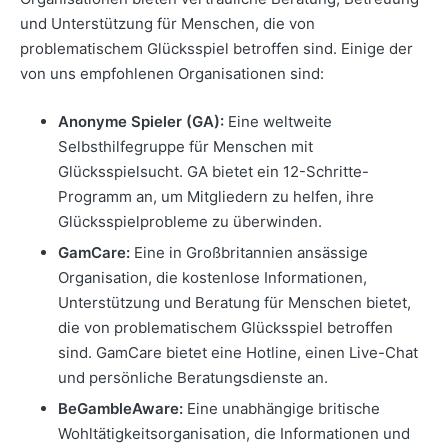
und Unterstützung für Menschen, die von
problematischem Glücksspiel betroffen sind. Einige der
von uns empfohlenen Organisationen sind:
Anonyme Spieler (GA):
Eine weltweite
Selbsthilfegruppe für Menschen mit
Glücksspielsucht. GA bietet ein 12-Schritte-
Programm an, um Mitgliedern zu helfen, ihre
Glücksspielprobleme zu überwinden.
GamCare:
Eine in Großbritannien ansässige
Organisation, die kostenlose Informationen,
Unterstützung und Beratung für Menschen bietet,
die von problematischem Glücksspiel betroffen
sind. GamCare bietet eine Hotline, einen Live-Chat
und persönliche Beratungsdienste an.
BeGambleAware:
Eine unabhängige britische
Wohltätigkeitsorganisation, die Informationen und