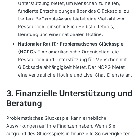
Unterstützung bietet, um Menschen zu helfen,
fundierte Entscheidungen über das Glücksspiel zu
treffen. BeGambleAware bietet eine Vielzahl von
Ressourcen, einschließlich Selbsthilfetools,
Beratung und einer nationalen Hotline.
Nationaler Rat für Problematisches Glücksspiel
(NCPG):
Eine amerikanische Organisation, die
Ressourcen und Unterstützung für Menschen mit
Glücksspielabhängigkeit bietet. Der NCPG bietet
eine vertrauliche Hotline und Live-Chat-Dienste an.
3. Finanzielle Unterstützung und
Beratung
Problematisches Glücksspiel kann erhebliche
Auswirkungen auf Ihre Finanzen haben. Wenn Sie
aufgrund des Glücksspiels in finanzielle Schwierigkeiten