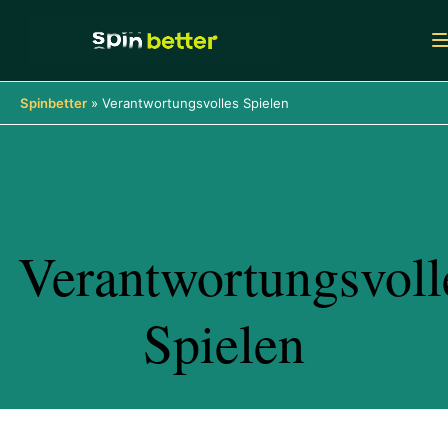
Spinbetter
»
Verantwortungsvolles Spielen
Verantwortungsvoll
Spielen