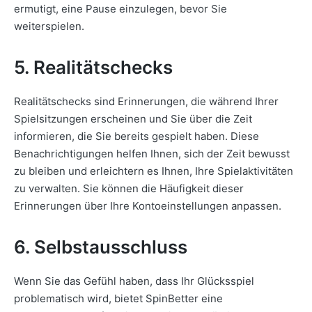
ermutigt, eine Pause einzulegen, bevor Sie
weiterspielen.
5. Realitätschecks
Realitätschecks sind Erinnerungen, die während Ihrer
Spielsitzungen erscheinen und Sie über die Zeit
informieren, die Sie bereits gespielt haben. Diese
Benachrichtigungen helfen Ihnen, sich der Zeit bewusst
zu bleiben und erleichtern es Ihnen, Ihre Spielaktivitäten
zu verwalten. Sie können die Häufigkeit dieser
Erinnerungen über Ihre Kontoeinstellungen anpassen.
6. Selbstausschluss
Wenn Sie das Gefühl haben, dass Ihr Glücksspiel
problematisch wird, bietet SpinBetter eine