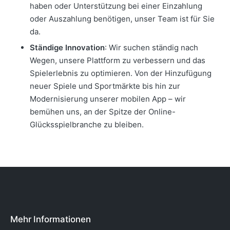
haben oder Unterstützung bei einer Einzahlung
oder Auszahlung benötigen, unser Team ist für Sie
da.
Ständige Innovation
: Wir suchen ständig nach
Wegen, unsere Plattform zu verbessern und das
Spielerlebnis zu optimieren. Von der Hinzufügung
neuer Spiele und Sportmärkte bis hin zur
Modernisierung unserer mobilen App – wir
bemühen uns, an der Spitze der Online-
Glücksspielbranche zu bleiben.
Mehr Informationen