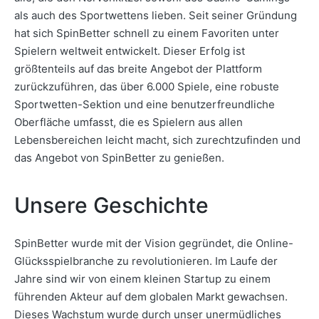
als auch des Sportwettens lieben. Seit seiner Gründung
hat sich SpinBetter schnell zu einem Favoriten unter
Spielern weltweit entwickelt. Dieser Erfolg ist
größtenteils auf das breite Angebot der Plattform
zurückzuführen, das über 6.000 Spiele, eine robuste
Sportwetten-Sektion und eine benutzerfreundliche
Oberfläche umfasst, die es Spielern aus allen
Lebensbereichen leicht macht, sich zurechtzufinden und
das Angebot von SpinBetter zu genießen.
Unsere Geschichte
SpinBetter wurde mit der Vision gegründet, die Online-
Glücksspielbranche zu revolutionieren. Im Laufe der
Jahre sind wir von einem kleinen Startup zu einem
führenden Akteur auf dem globalen Markt gewachsen.
Dieses Wachstum wurde durch unser unermüdliches