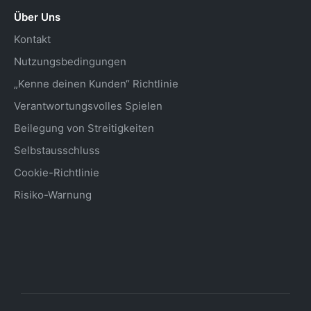
Über Uns
Kontakt
Nutzungsbedingungen
„Kenne deinen Kunden“ Richtlinie
Verantwortungsvolles Spielen
Beilegung von Streitigkeiten
Selbstausschluss
Cookie-Richtlinie
Risiko-Warnung