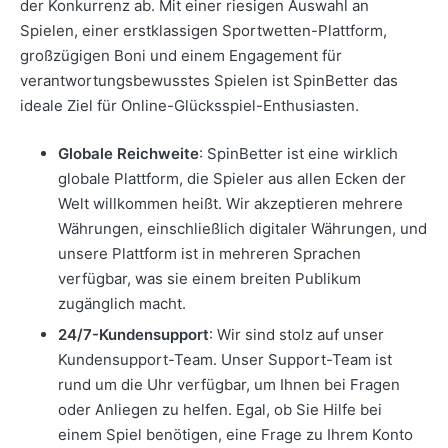
der Konkurrenz ab. Mit einer riesigen Auswahl an
Spielen, einer erstklassigen Sportwetten-Plattform,
großzügigen Boni und einem Engagement für
verantwortungsbewusstes Spielen ist SpinBetter das
ideale Ziel für Online-Glücksspiel-Enthusiasten.
Globale Reichweite
: SpinBetter ist eine wirklich
globale Plattform, die Spieler aus allen Ecken der
Welt willkommen heißt. Wir akzeptieren mehrere
Währungen, einschließlich digitaler Währungen, und
unsere Plattform ist in mehreren Sprachen
verfügbar, was sie einem breiten Publikum
zugänglich macht.
24/7-Kundensupport
: Wir sind stolz auf unser
Kundensupport-Team. Unser Support-Team ist
rund um die Uhr verfügbar, um Ihnen bei Fragen
oder Anliegen zu helfen. Egal, ob Sie Hilfe bei
einem Spiel benötigen, eine Frage zu Ihrem Konto