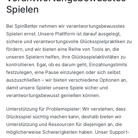
Spielen
Bei SpinBetter nehmen wir verantwortungsbewusstes
Spielen ernst. Unsere Plattform ist darauf ausgelegt,
sichere und verantwortungsvolle Glücksspielpraktiken zu
fördern, und wir bieten eine Reihe von Tools an, die
unseren Spielern helfen, ihre Glücksspielaktivitäten zu
kontrollieren. Egal, ob es darum geht, Einzahlungslimits
festzulegen, eine Pause einzulegen oder sich selbst
auszuschließen – wir bieten verschiedene Optionen an,
damit unsere Spieler unsere Spiele sicher und
verantwortungsbewusst genießen können.
Unterstützung für Problemspieler: Wir verstehen, dass
Glücksspiel süchtig machen kann, deshalb bieten wir
Unterstützung und Ressourcen für diejenigen an, die
möglicherweise Schwierigkeiten haben. Unser Support-