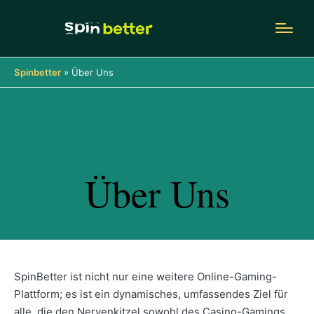
Spinbetter
»
Über Uns
Über Uns
SpinBetter ist nicht nur eine weitere Online-Gaming-
Plattform; es ist ein dynamisches, umfassendes Ziel für
alle, die den Nervenkitzel sowohl des Casino-Gamings