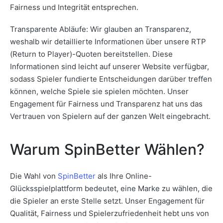
Fairness und Integrität entsprechen.
Transparente Abläufe: Wir glauben an Transparenz,
weshalb wir detaillierte Informationen über unsere RTP
(Return to Player)-Quoten bereitstellen. Diese
Informationen sind leicht auf unserer Website verfügbar,
sodass Spieler fundierte Entscheidungen darüber treffen
können, welche Spiele sie spielen möchten. Unser
Engagement für Fairness und Transparenz hat uns das
Vertrauen von Spielern auf der ganzen Welt eingebracht.
Warum SpinBetter Wählen?
Die Wahl von
SpinBetter
als Ihre Online-
Glücksspielplattform bedeutet, eine Marke zu wählen, die
die Spieler an erste Stelle setzt. Unser Engagement für
Qualität, Fairness und Spielerzufriedenheit hebt uns von