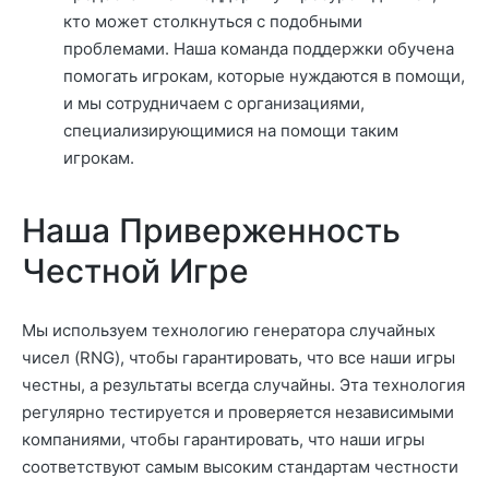
кто может столкнуться с подобными
проблемами. Наша команда поддержки обучена
помогать игрокам, которые нуждаются в помощи,
и мы сотрудничаем с организациями,
специализирующимися на помощи таким
игрокам.
Наша Приверженность
Честной Игре
Мы используем технологию генератора случайных
чисел (RNG), чтобы гарантировать, что все наши игры
честны, а результаты всегда случайны. Эта технология
регулярно тестируется и проверяется независимыми
компаниями, чтобы гарантировать, что наши игры
соответствуют самым высоким стандартам честности