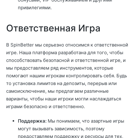
привилегиями.
Ответственная Игра
В SpinBetter мы серьезно относимся к ответственной
игре. Наша платформа разработана для того, чтобы
способствовать безопасной и ответственной игре, и
мы предоставляем ряд инструментов, которые
помогают нашим игрокам контролировать себя. Будь
то установка лимитов на депозиты, перерыв или
самоисключение, мы предлагаем различные
варианты, чтобы наши игроки могли наслаждаться
играми безопасно и ответственно.
Поддержка:
Мы понимаем, что азартные игры
могут вызывать зависимость, поэтому
предоставляем поддержку и ресурсы для тех,