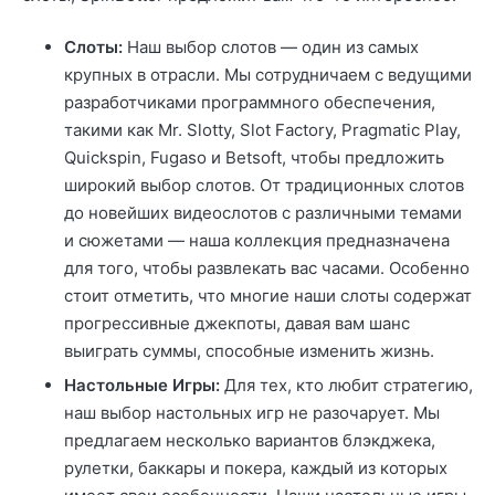
Слоты:
Наш выбор слотов — один из самых
крупных в отрасли. Мы сотрудничаем с ведущими
разработчиками программного обеспечения,
такими как Mr. Slotty, Slot Factory, Pragmatic Play,
Quickspin, Fugaso и Betsoft, чтобы предложить
широкий выбор слотов. От традиционных слотов
до новейших видеослотов с различными темами
и сюжетами — наша коллекция предназначена
для того, чтобы развлекать вас часами. Особенно
стоит отметить, что многие наши слоты содержат
прогрессивные джекпоты, давая вам шанс
выиграть суммы, способные изменить жизнь.
Настольные Игры:
Для тех, кто любит стратегию,
наш выбор настольных игр не разочарует. Мы
предлагаем несколько вариантов блэкджека,
рулетки, баккары и покера, каждый из которых