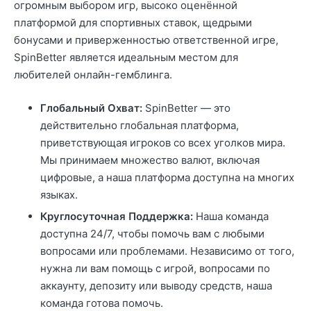
огромным выбором игр, высоко оценённой
платформой для спортивных ставок, щедрыми
бонусами и приверженностью ответственной игре,
SpinBetter является идеальным местом для
любителей онлайн-гемблинга.
Глобальный Охват:
SpinBetter — это
действительно глобальная платформа,
приветствующая игроков со всех уголков мира.
Мы принимаем множество валют, включая
цифровые, а наша платформа доступна на многих
языках.
Круглосуточная Поддержка:
Наша команда
доступна 24/7, чтобы помочь вам с любыми
вопросами или проблемами. Независимо от того,
нужна ли вам помощь с игрой, вопросами по
аккаунту, депозиту или выводу средств, наша
команда готова помочь.