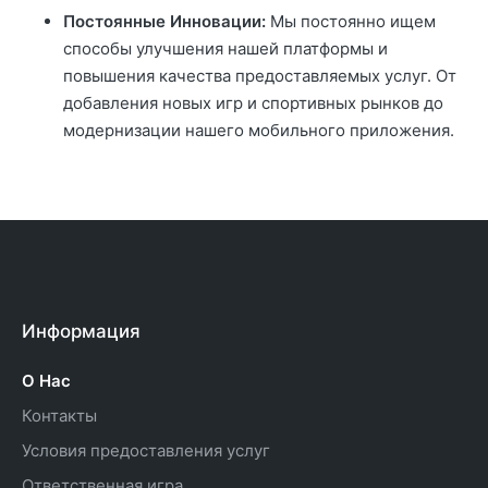
Постоянные Инновации:
Мы постоянно ищем
способы улучшения нашей платформы и
повышения качества предоставляемых услуг. От
добавления новых игр и спортивных рынков до
модернизации нашего мобильного приложения.
Информация
О Нас
Контакты
Условия предоставления услуг
Ответственная игра