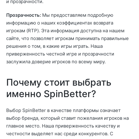
и прозрачности.
Прозрачность:
Мы предоставляем подробную
информацию о наших коэффициентах возврата
игрокам (RTP). Эта информация доступна на нашем
сайте, что позволяет игрокам принимать правильные
решения о том, в какие игры играть. Наша
приверженность честной игре и прозрачности
заслужила доверие игроков по всему миру.
Почему стоит выбрать
именно SpinBetter?
Выбор SpinBetter в качестве платформы означает
выбор бренда, который ставит пожелания игроков на
главное место. Наша приверженность качеству и
честности выделяет нас среди конкурентов. С