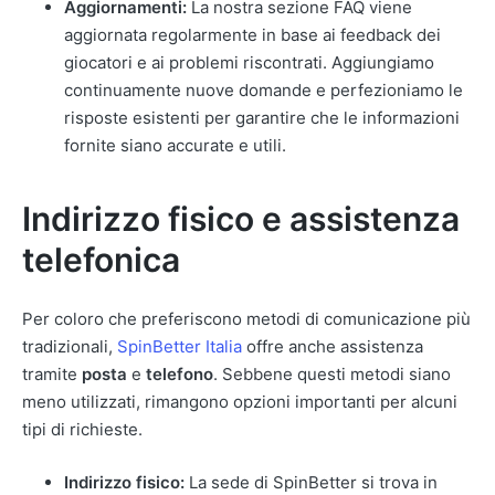
Aggiornamenti:
La nostra sezione FAQ viene
aggiornata regolarmente in base ai feedback dei
giocatori e ai problemi riscontrati. Aggiungiamo
continuamente nuove domande e perfezioniamo le
risposte esistenti per garantire che le informazioni
fornite siano accurate e utili.
Indirizzo fisico e assistenza
telefonica
Per coloro che preferiscono metodi di comunicazione più
tradizionali,
SpinBetter Italia
offre anche assistenza
tramite
posta
e
telefono
. Sebbene questi metodi siano
meno utilizzati, rimangono opzioni importanti per alcuni
tipi di richieste.
Indirizzo fisico:
La sede di SpinBetter si trova in