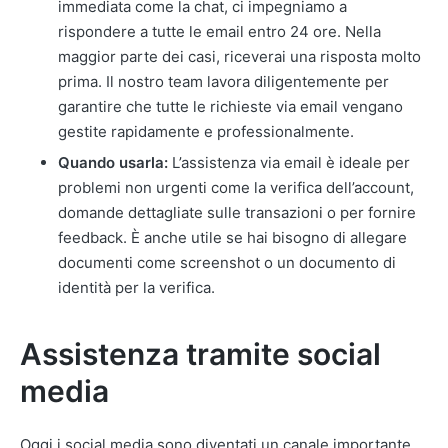
immediata come la chat, ci impegniamo a
rispondere a tutte le email entro 24 ore. Nella
maggior parte dei casi, riceverai una risposta molto
prima. Il nostro team lavora diligentemente per
garantire che tutte le richieste via email vengano
gestite rapidamente e professionalmente.
Quando usarla:
L’assistenza via email è ideale per
problemi non urgenti come la verifica dell’account,
domande dettagliate sulle transazioni o per fornire
feedback. È anche utile se hai bisogno di allegare
documenti come screenshot o un documento di
identità per la verifica.
Assistenza tramite social
media
Oggi i social media sono diventati un canale importante