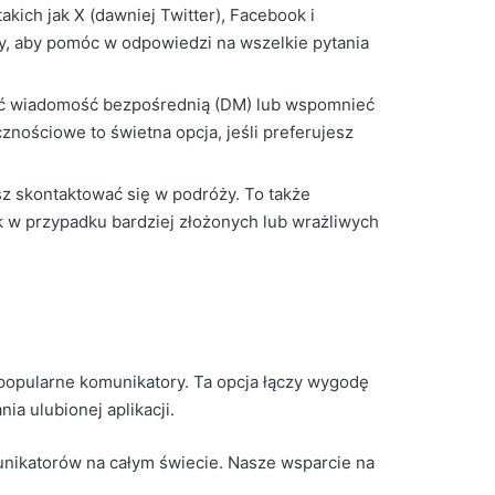
ich jak X (dawniej Twitter), Facebook i
y, aby pomóc w odpowiedzi na wszelkie pytania
ać wiadomość bezpośrednią (DM) lub wspomnieć
znościowe to świetna opcja, jeśli preferujesz
sz skontaktować się w podróży. To także
k w przypadku bardziej złożonych lub wrażliwych
z popularne komunikatory. Ta opcja łączy wygodę
a ulubionej aplikacji.
nikatorów na całym świecie. Nasze wsparcie na