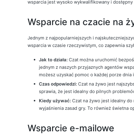
wsparcia jest wysoko wykwalifikowany i dostępny 
Wsparcie na czacie na 
Jednym z najpopularniejszych i najskuteczniejsz
wsparcia w czasie rzeczywistym, co zapewnia szy
Jak to działa:
Czat można uruchomić bezpośred
jednym z naszych przyjaznych agentów wspar
możesz uzyskać pomoc o każdej porze dnia i
Czas odpowiedzi:
Czat na żywo jest najszyb
sprawia, że jest idealny do pilnych problemó
Kiedy używać:
Czat na żywo jest idealny do
wyjaśnienia zasad gry. To również świetna o
Wsparcie e-mailowe