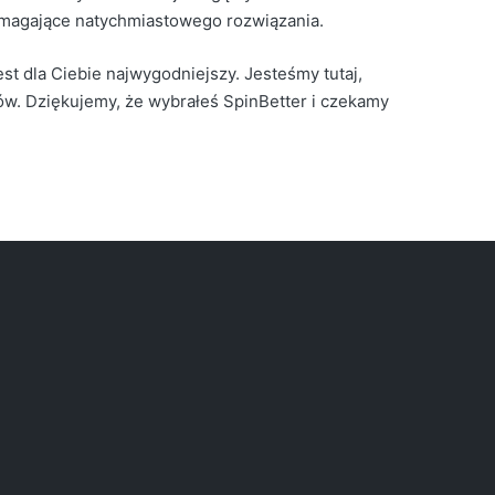
ymagające natychmiastowego rozwiązania.
st dla Ciebie najwygodniejszy. Jesteśmy tutaj,
tów. Dziękujemy, że wybrałeś SpinBetter i czekamy