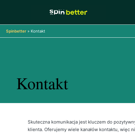
Spinbetter
»
Kontakt
Kontakt
Skuteczna komunikacja jest kluczem do pozytywny
klienta. Oferujemy wiele kanałów kontaktu, więc n