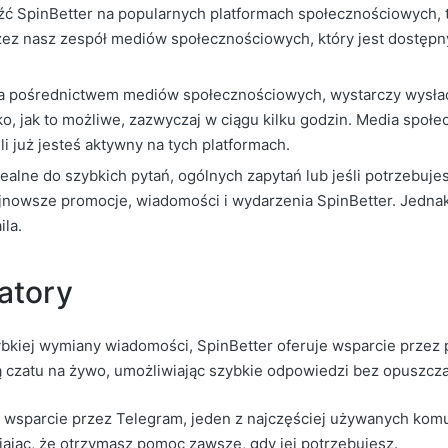
 SpinBetter na popularnych platformach społecznościowych, tak
zez nasz zespół mediów społecznościowych, który jest dostępn
za pośrednictwem mediów społecznościowych, wystarczy wysł
, jak to możliwe, zazwyczaj w ciągu kilku godzin. Media społec
i już jesteś aktywny na tych platformach.
alne do szybkich pytań, ogólnych zapytań lub jeśli potrzebuje
ajnowsze promocje, wiadomości i wydarzenia SpinBetter. Jedna
la.
atory
szybkiej wymiany wiadomości, SpinBetter oferuje wsparcie prze
zatu na żywo, umożliwiając szybkie odpowiedzi bez opuszczani
wsparcie przez Telegram, jeden z najczęściej używanych komu
iając, że otrzymasz pomoc zawsze, gdy jej potrzebujesz.