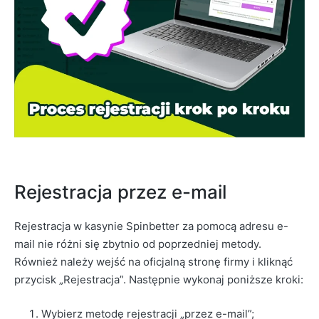
Rejestracja przez e-mail
Rejestracja w kasynie Spinbetter za pomocą adresu e-
mail nie różni się zbytnio od poprzedniej metody.
Również należy wejść na oficjalną stronę firmy i kliknąć
przycisk „Rejestracja”. Następnie wykonaj poniższe kroki:
Wybierz metodę rejestracji „przez e-mail”;