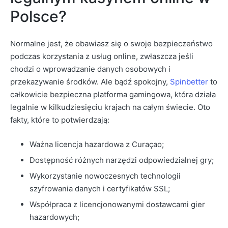
Polsce?
Normalne jest, że obawiasz się o swoje bezpieczeństwo
podczas korzystania z usług online, zwłaszcza jeśli
chodzi o wprowadzanie danych osobowych i
przekazywanie środków. Ale bądź spokojny,
Spinbetter
to
całkowicie bezpieczna platforma gamingowa, która działa
legalnie w kilkudziesięciu krajach na całym świecie. Oto
fakty, które to potwierdzają:
Ważna licencja hazardowa z Curaçao;
Dostępność różnych narzędzi odpowiedzialnej gry;
Wykorzystanie nowoczesnych technologii
szyfrowania danych i certyfikatów SSL;
Współpraca z licencjonowanymi dostawcami gier
hazardowych;