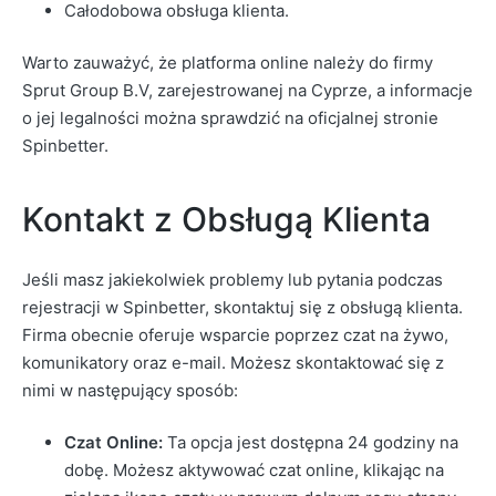
Całodobowa obsługa klienta.
Warto zauważyć, że platforma online należy do firmy
Sprut Group B.V, zarejestrowanej na Cyprze, a informacje
o jej legalności można sprawdzić na oficjalnej stronie
Spinbetter.
Kontakt z Obsługą Klienta
Jeśli masz jakiekolwiek problemy lub pytania podczas
rejestracji w Spinbetter, skontaktuj się z obsługą klienta.
Firma obecnie oferuje wsparcie poprzez czat na żywo,
komunikatory oraz e-mail. Możesz skontaktować się z
nimi w następujący sposób:
Czat Online:
Ta opcja jest dostępna 24 godziny na
dobę. Możesz aktywować czat online, klikając na