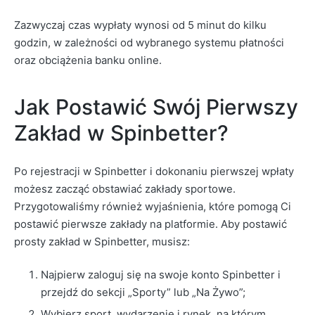
Zazwyczaj czas wypłaty wynosi od 5 minut do kilku
godzin, w zależności od wybranego systemu płatności
oraz obciążenia banku online.
Jak Postawić Swój Pierwszy
Zakład w Spinbetter?
Po rejestracji w Spinbetter i dokonaniu pierwszej wpłaty
możesz zacząć obstawiać zakłady sportowe.
Przygotowaliśmy również wyjaśnienia, które pomogą Ci
postawić pierwsze zakłady na platformie. Aby postawić
prosty zakład w Spinbetter, musisz:
Najpierw zaloguj się na swoje konto Spinbetter i
przejdź do sekcji „Sporty” lub „Na Żywo”;
Wybierz sport, wydarzenie i rynek, na którym