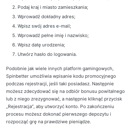
Podaj kraj i miasto zamieszkania;
Wprowadź dokładny adres;
Wpisz swój adres e-mail;
Wprowadź pełne imię i nazwisko;
Wpisz datę urodzenia;
Utwórz hasło do logowania.
Podobnie jak wiele innych platform gamingowych,
Spinbetter umożliwia wpisanie kodu promocyjnego
podczas rejestracji, jeśli taki posiadasz. Następnie
możesz zdecydować się na odbiór bonusu powitalnego
lub z niego zrezygnować, a następnie kliknąć przycisk
„Rejestracja”, aby utworzyć konto. Po zakończeniu
procesu możesz dokonać pierwszego depozytu i
rozpocząć grę na prawdziwe pieniądze.