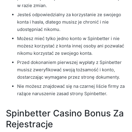
w razie zmian.
Jesteś odpowiedzialny za korzystanie ze swojego
konta i hasła, dlatego musisz je chronić i nie
udostępniać nikomu.
Możesz mieć tylko jedno konto w Spinbetter i nie
możesz korzystać z konta innej osoby ani pozwalać
nikomu korzystać ze swojego konta.
Przed dokonaniem pierwszej wypłaty z Spinbetter
musisz zweryfikować swoją tożsamość i konto,
dostarczając wymagane przez stronę dokumenty.
Nie możesz znajdować się na czarnej liście firmy za
rażące naruszenie zasad strony Spinbetter.
Spinbetter Casino Bonus Za
Rejestracje