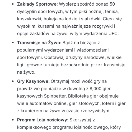
Zakłady Sportowe:
Wybierz spośród ponad 50
dyscyplin sportowych, w tym piłki nożnej, tenisa,
koszykówki, hokeja na lodzie i siatkówki. Ciesz się
wysokimi kursami na najważniejsze rozgrywki i
opcje zakładów na żywo, w tym wydarzenia UFC.
Transmisje na Żywo:
Bądź na bieżąco z
popularnymi wydarzeniami i wiadomościami
sportowymi. Obstawiaj drużyny narodowe, wielkie
ligi i główne turnieje bezpośrednio przez transmisje
na żywo.
Gry Kasynowe:
Otrzymaj możliwość gry na
prawdziwe pieniądze w dowolną z 8,000 gier
kasynowych Spinbetter. Biblioteka gier obejmuje
wiele automatów online, gier stołowych, loterii i gier
z krupierem na żywo w czasie rzeczywistym.
Program Lojalnościowy:
Skorzystaj z
kompleksowego programu lojalnościowego, który