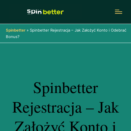
Spinbetter
»
Spinbetter Rejestracja – Jak Założyć Konto i Odebrać
Bonus?
Spinbetter
Rejestracja – Jak
Założyć Konto i