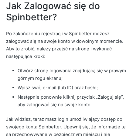
Jak Zalogować się do
Spinbetter?
Po zakończeniu rejestracji w Spinbetter możesz
zalogować się na swoje konto w dowolnym momencie.
Aby to zrobić, należy przejść na stronę i wykonać
następujące kroki:
Otwórz stronę logowania znajdującą się w prawym
górnym rogu ekranu;
Wpisz swój e-mail (lub ID) oraz hasło;
Następnie ponownie kliknij przycisk „Zaloguj się”,
aby zalogować się na swoje konto.
Jak widzisz, teraz masz login umożliwiający dostęp do
swojego konta Spinbetter. Upewnij się, że informacje te
są przechowywane w bezpiecznym miejscu i nie