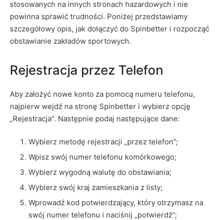
stosowanych na innych stronach hazardowych i nie
powinna sprawić trudności. Poniżej przedstawiamy
szczegółowy opis, jak dołączyć do Spinbetter i rozpocząć
obstawianie zakładów sportowych.
Rejestracja przez Telefon
Aby założyć nowe konto za pomocą numeru telefonu,
najpierw wejdź na stronę Spinbetter i wybierz opcję
„Rejestracja”. Następnie podaj następujące dane:
Wybierz metodę rejestracji „przez telefon”;
Wpisz swój numer telefonu komórkowego;
Wybierz wygodną walutę do obstawiania;
Wybierz swój kraj zamieszkania z listy;
Wprowadź kod potwierdzający, który otrzymasz na
swój numer telefonu i naciśnij „potwierdź”;