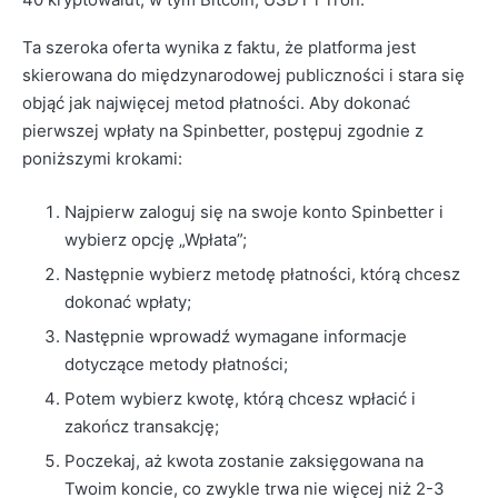
Ta szeroka oferta wynika z faktu, że platforma jest
skierowana do międzynarodowej publiczności i stara się
objąć jak najwięcej metod płatności. Aby dokonać
pierwszej wpłaty na Spinbetter, postępuj zgodnie z
poniższymi krokami:
Najpierw zaloguj się na swoje konto Spinbetter i
wybierz opcję „Wpłata”;
Następnie wybierz metodę płatności, którą chcesz
dokonać wpłaty;
Następnie wprowadź wymagane informacje
dotyczące metody płatności;
Potem wybierz kwotę, którą chcesz wpłacić i
zakończ transakcję;
Poczekaj, aż kwota zostanie zaksięgowana na
Twoim koncie, co zwykle trwa nie więcej niż 2-3