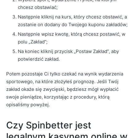
chcesz obstawiać;
Następnie kliknij na kurs, który chcesz obstawić, a
zostanie on dodany do Twojego kuponu zakładów;
Następnie wpisz kwotę, którą chcesz postawić, w
polu „Zakład”;
Na koniec kliknij przycisk „Postaw Zakład”, aby
potwierdzić zakład.
Potem pozostaje Ci tylko czekać na wynik wydarzenia
sportowego, na które złożyłeś prognozę. Jeśli Twój
zakład okaże się zwycięski, będziesz mógł wypłacić
swoje pieniądze, korzystając z procedury, którą
opisaliśmy powyżej.
Czy Spinbetter jest
legalnym kasynem online w