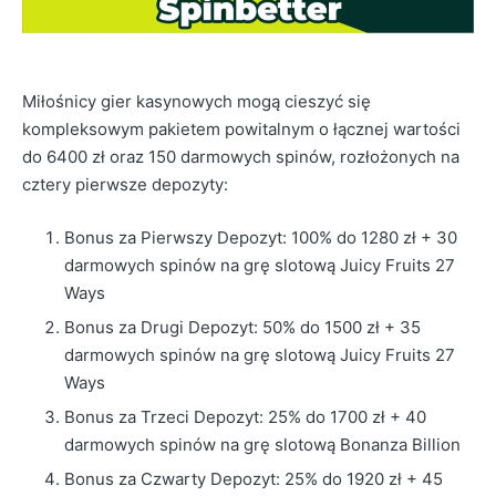
Miłośnicy gier kasynowych mogą cieszyć się
kompleksowym pakietem powitalnym o łącznej wartości
do 6400 zł oraz 150 darmowych spinów, rozłożonych na
cztery pierwsze depozyty:
Bonus za Pierwszy Depozyt: 100% do 1280 zł + 30
darmowych spinów na grę slotową Juicy Fruits 27
Ways
Bonus za Drugi Depozyt: 50% do 1500 zł + 35
darmowych spinów na grę slotową Juicy Fruits 27
Ways
Bonus za Trzeci Depozyt: 25% do 1700 zł + 40
darmowych spinów na grę slotową Bonanza Billion
Bonus za Czwarty Depozyt: 25% do 1920 zł + 45