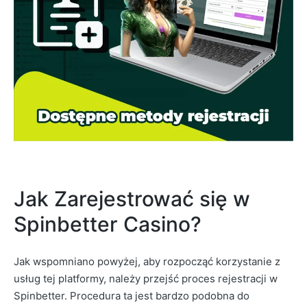
Jak Zarejestrować się w
Spinbetter Casino?
Jak wspomniano powyżej, aby rozpocząć korzystanie z
usług tej platformy, należy przejść proces rejestracji w
Spinbetter. Procedura ta jest bardzo podobna do